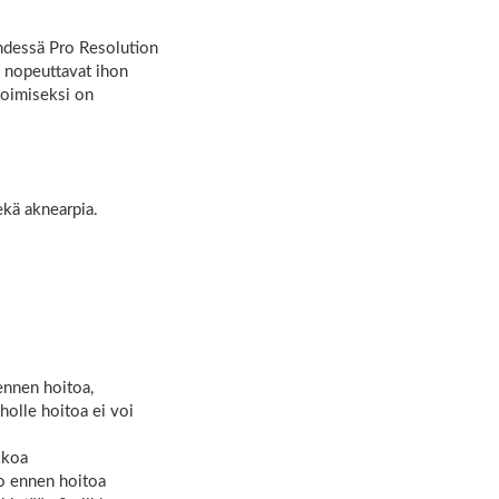
Yhdessä Pro Resolution
, nopeuttavat ihon
ioimiseksi on
ekä aknearpia.
ennen hoitoa,
holle hoitoa ei voi
kkoa
ko ennen hoitoa