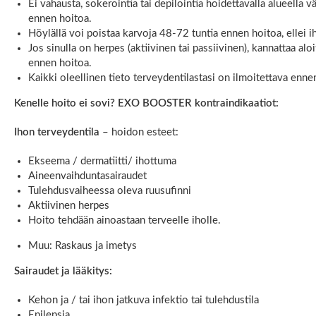
Ei vahausta, sokerointia tai depilointia hoidettavalla alueella 
ennen hoitoa.
Höylällä voi poistaa karvoja 48-72 tuntia ennen hoitoa, ellei i
Jos sinulla on herpes (aktiivinen tai passiivinen), kannattaa alo
ennen hoitoa.
Kaikki oleellinen tieto terveydentilastasi on ilmoitettava enne
Kenelle hoito ei sovi? EXO BOOSTER kontraindikaatiot:
Ihon terveydentila
– hoidon esteet:
Ekseema / dermatiitti/ ihottuma
Aineenvaihduntasairaudet
Tulehdusvaiheessa oleva ruusufinni
Aktiivinen herpes
Hoito tehdään ainoastaan terveelle iholle.
Muu: Raskaus ja imetys
Sairaudet ja lääkitys:
Kehon ja / tai ihon jatkuva infektio tai tulehdustila
Epilepsia