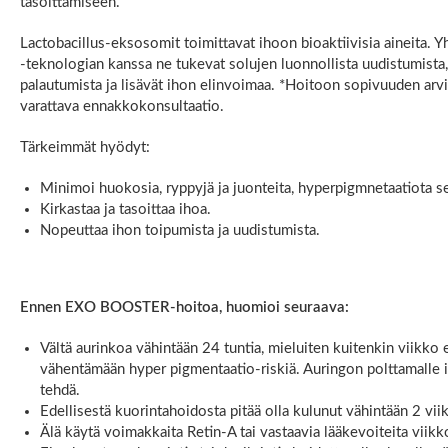
tasoittamiseen.
Lactobacillus-eksosomit toimittavat ihoon bioaktiivisia aineita. 
-teknologian kanssa ne tukevat solujen luonnollista uudistumista
palautumista ja lisävät ihon elinvoimaa. *Hoitoon sopivuuden arv
varattava ennakkokonsultaatio.
Tärkeimmät hyödyt:
Minimoi huokosia, ryppyjä ja juonteita, hyperpigmnetaatiota s
Kirkastaa ja tasoittaa ihoa.
Nopeuttaa ihon toipumista ja uudistumista.
Ennen EXO BOOSTER-hoitoa, huomioi seuraava:
Vältä aurinkoa vähintään 24 tuntia, mieluiten kuitenkin viikko 
vähentämään hyper pigmentaatio-riskiä. Auringon polttamalle i
tehdä.
Edellisestä kuorintahoidosta pitää olla kulunut vähintään 2 vii
Älä käytä voimakkaita Retin-A tai vastaavia lääkevoiteita viik