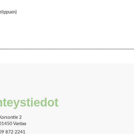
riippuen)
teystiedot
Korsontie 2
01450 Vantaa
09 872 2241