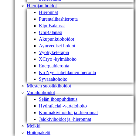
Hierojan hoidot
Hieronnat
Purentalihashieronta
KipuBalanssi
UniBalanssi
Akupunktiohoidot
Ayurvediset hoidot
Vyöhyketerapia
XCryo -kylmähoito
Energiahieronta
Ku Nye Tiibetiläinen hieronta
Syväaaltohoito
Miesten suosikkihoidot
Vartalonhoidot
Selän ihonpuhdistus
Hydrafacial -vartalohoito
Kuumakivihoidot ja -hieronnat
Jalokivihoidot ja -hieronnat
Meikki
Hoitopaketit