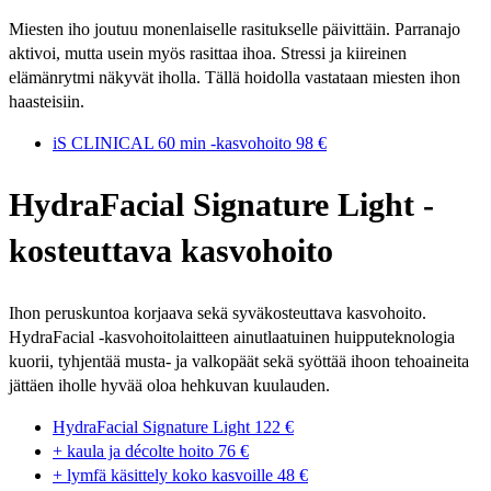
Miesten iho joutuu monenlaiselle rasitukselle päivittäin. Parranajo
aktivoi, mutta usein myös rasittaa ihoa. Stressi ja kiireinen
elämänrytmi näkyvät iholla. Tällä hoidolla vastataan miesten ihon
haasteisiin.
iS CLINICAL 60 min -kasvohoito
98 €
HydraFacial Signature Light -
kosteuttava kasvohoito
Ihon peruskuntoa korjaava sekä syväkosteuttava kasvohoito.
HydraFacial -kasvohoitolaitteen ainutlaatuinen huipputeknologia
kuorii, tyhjentää musta- ja valkopäät sekä syöttää ihoon tehoaineita
jättäen iholle hyvää oloa hehkuvan kuulauden.
HydraFacial Signature Light
122 €
+ kaula ja décolte hoito
76 €
+ lymfä käsittely koko kasvoille
48 €