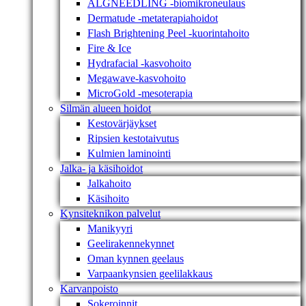
ALGNEEDLING -biomikroneulaus
Dermatude -metaterapiahoidot
Flash Brightening Peel -kuorintahoito
Fire & Ice
Hydrafacial -kasvohoito
Megawave-kasvohoito
MicroGold -mesoterapia
Silmän alueen hoidot
Kestovärjäykset
Ripsien kestotaivutus
Kulmien laminointi
Jalka- ja käsihoidot
Jalkahoito
Käsihoito
Kynsiteknikon palvelut
Manikyyri
Geelirakennekynnet
Oman kynnen geelaus
Varpaankynsien geelilakkaus
Karvanpoisto
Sokeroinnit