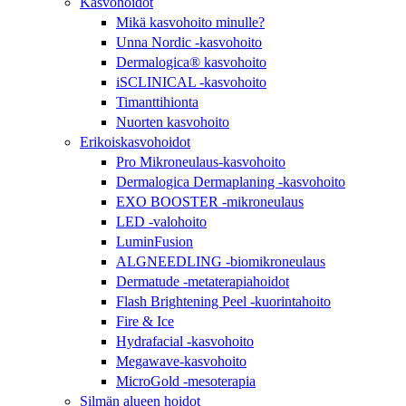
Kasvohoidot
Mikä kasvohoito minulle?
Unna Nordic -kasvohoito
Dermalogica® kasvohoito
iSCLINICAL -kasvohoito
Timanttihionta
Nuorten kasvohoito
Erikoiskasvohoidot
Pro Mikroneulaus-kasvohoito
Dermalogica Dermaplaning -kasvohoito
EXO BOOSTER -mikroneulaus
LED -valohoito
LuminFusion
ALGNEEDLING -biomikroneulaus
Dermatude -metaterapiahoidot
Flash Brightening Peel -kuorintahoito
Fire & Ice
Hydrafacial -kasvohoito
Megawave-kasvohoito
MicroGold -mesoterapia
Silmän alueen hoidot