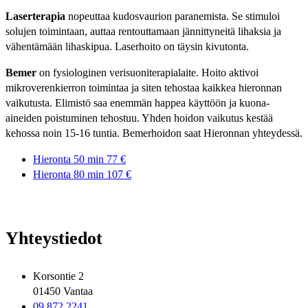
Laserterapia
nopeuttaa kudosvaurion paranemista. Se stimuloi
solujen toimintaan, auttaa rentouttamaan jännittyneitä lihaksia ja
vähentämään lihaskipua. Laserhoito on täysin kivutonta.
Bemer
on fysiologinen verisuoniterapialaite. Hoito aktivoi
mikroverenkierron toimintaa ja siten tehostaa kaikkea hieronnan
vaikutusta. Elimistö saa enemmän happea käyttöön ja kuona-
aineiden poistuminen tehostuu. Yhden hoidon vaikutus kestää
kehossa noin 15-16 tuntia. Bemerhoidon saat Hieronnan yhteydessä.
Hieronta 50 min
77 €
Hieronta 80 min
107 €
Yhteystiedot
Korsontie 2
01450 Vantaa
09 872 2241