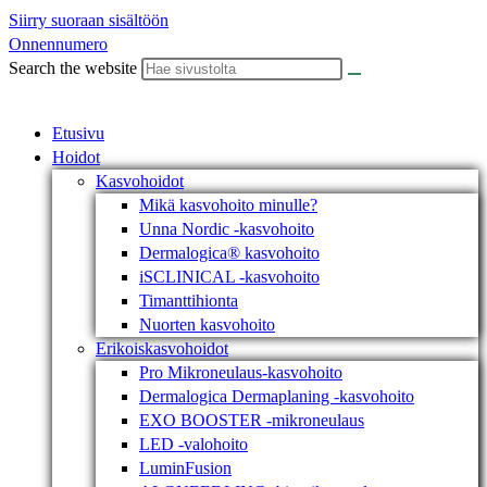
Siirry suoraan sisältöön
Onnennumero
Search the website
Etusivu
Hoidot
Kasvohoidot
Mikä kasvohoito minulle?
Unna Nordic -kasvohoito
Dermalogica® kasvohoito
iSCLINICAL -kasvohoito
Timanttihionta
Nuorten kasvohoito
Erikoiskasvohoidot
Pro Mikroneulaus-kasvohoito
Dermalogica Dermaplaning -kasvohoito
EXO BOOSTER -mikroneulaus
LED -valohoito
LuminFusion