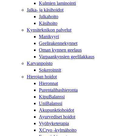
Kulmien laminointi
Jalka- ja käsihoidot
Jalkahoito
Käsihoito
Kynsiteknikon palvelut
Manikyyri
Geelirakennekynnet
Oman kynnen geelaus
Varpaankynsien geelilakkaus
Karvanpoisto
Sokeroinnit
Hierojan hoidot
Hieronnat
Purentalihashieronta
KipuBalanssi
UniBalanssi
Akupunktiohoidot
Ayurvediset hoidot
Vyöhyketerapia
XCryo -kylmähoito