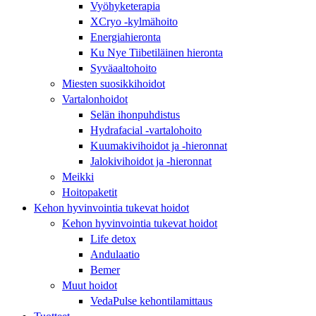
Vyöhyketerapia
XCryo -kylmähoito
Energiahieronta
Ku Nye Tiibetiläinen hieronta
Syväaaltohoito
Miesten suosikkihoidot
Vartalonhoidot
Selän ihonpuhdistus
Hydrafacial -vartalohoito
Kuumakivihoidot ja -hieronnat
Jalokivihoidot ja -hieronnat
Meikki
Hoitopaketit
Kehon hyvinvointia tukevat hoidot
Kehon hyvinvointia tukevat hoidot
Life detox
Andulaatio
Bemer
Muut hoidot
VedaPulse kehontilamittaus