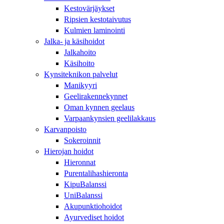
Kestovärjäykset
Ripsien kestotaivutus
Kulmien laminointi
Jalka- ja käsihoidot
Jalkahoito
Käsihoito
Kynsiteknikon palvelut
Manikyyri
Geelirakennekynnet
Oman kynnen geelaus
Varpaankynsien geelilakkaus
Karvanpoisto
Sokeroinnit
Hierojan hoidot
Hieronnat
Purentalihashieronta
KipuBalanssi
UniBalanssi
Akupunktiohoidot
Ayurvediset hoidot