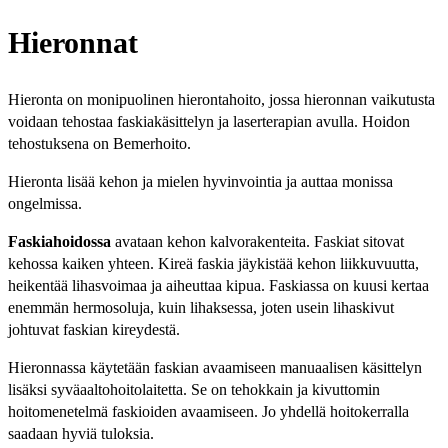
Hieronnat
Hieronta on monipuolinen hierontahoito, jossa hieronnan vaikutusta
voidaan tehostaa faskiakäsittelyn ja laserterapian avulla. Hoidon
tehostuksena on Bemerhoito.
Hieronta lisää kehon ja mielen hyvinvointia ja auttaa monissa
ongelmissa.
Faskiahoidossa
avataan kehon kalvorakenteita. Faskiat sitovat
kehossa kaiken yhteen. Kireä faskia jäykistää kehon liikkuvuutta,
heikentää lihasvoimaa ja aiheuttaa kipua. Faskiassa on kuusi kertaa
enemmän hermosoluja, kuin lihaksessa, joten usein lihaskivut
johtuvat faskian kireydestä.
Hieronnassa käytetään faskian avaamiseen manuaalisen käsittelyn
lisäksi syväaaltohoitolaitetta. Se on tehokkain ja kivuttomin
hoitomenetelmä faskioiden avaamiseen. Jo yhdellä hoitokerralla
saadaan hyviä tuloksia.