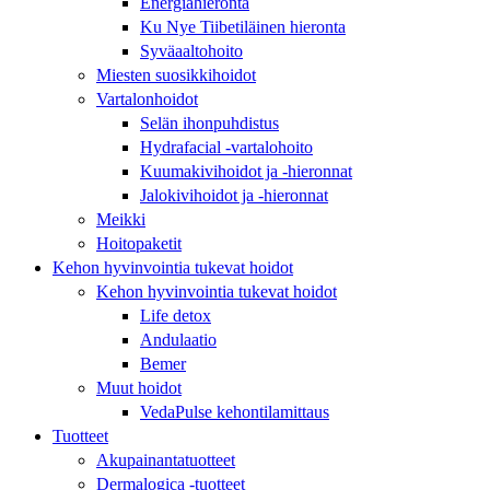
Energiahieronta
Ku Nye Tiibetiläinen hieronta
Syväaaltohoito
Miesten suosikkihoidot
Vartalonhoidot
Selän ihonpuhdistus
Hydrafacial -vartalohoito
Kuumakivihoidot ja -hieronnat
Jalokivihoidot ja -hieronnat
Meikki
Hoitopaketit
Kehon hyvinvointia tukevat hoidot
Kehon hyvinvointia tukevat hoidot
Life detox
Andulaatio
Bemer
Muut hoidot
VedaPulse kehontilamittaus
Tuotteet
Akupainantatuotteet
Dermalogica -tuotteet