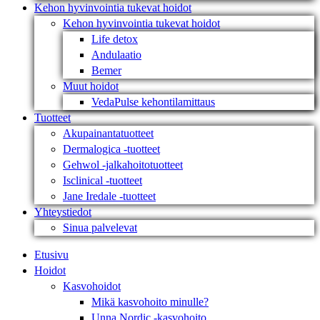
Kehon hyvinvointia tukevat hoidot
Kehon hyvinvointia tukevat hoidot
Life detox
Andulaatio
Bemer
Muut hoidot
VedaPulse kehontilamittaus
Tuotteet
Akupainantatuotteet
Dermalogica -tuotteet
Gehwol -jalkahoitotuotteet
Isclinical -tuotteet
Jane Iredale -tuotteet
Yhteystiedot
Sinua palvelevat
Etusivu
Hoidot
Kasvohoidot
Mikä kasvohoito minulle?
Unna Nordic -kasvohoito