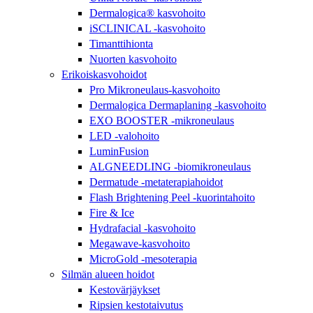
Dermalogica® kasvohoito
iSCLINICAL -kasvohoito
Timanttihionta
Nuorten kasvohoito
Erikoiskasvohoidot
Pro Mikroneulaus-kasvohoito
Dermalogica Dermaplaning -kasvohoito
EXO BOOSTER -mikroneulaus
LED -valohoito
LuminFusion
ALGNEEDLING -biomikroneulaus
Dermatude -metaterapiahoidot
Flash Brightening Peel -kuorintahoito
Fire & Ice
Hydrafacial -kasvohoito
Megawave-kasvohoito
MicroGold -mesoterapia
Silmän alueen hoidot
Kestovärjäykset
Ripsien kestotaivutus