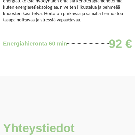
energiatukoksia hyödyntäen erilaisia kehoterapiamenetelmiä,
kuten energiarefleksologiaa, nivelten liikuttelua ja pehmeää
kudosten käsittelyä. Hoito on purkavaa ja samalla hermostoa
tasapainoittavaa ja stressiä vapauttavaa.
92 €
Energiahieronta 60 min
Yhteystiedot