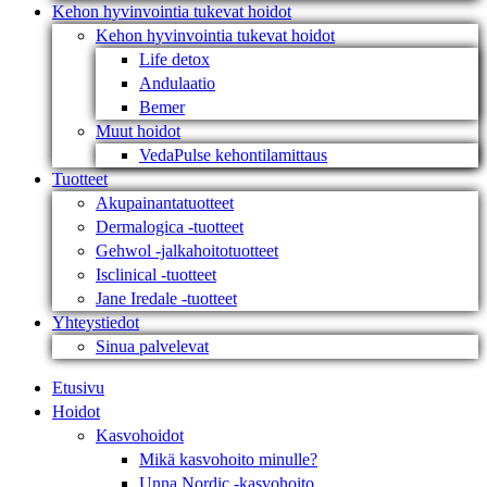
Kehon hyvinvointia tukevat hoidot
Kehon hyvinvointia tukevat hoidot
Life detox
Andulaatio
Bemer
Muut hoidot
VedaPulse kehontilamittaus
Tuotteet
Akupainantatuotteet
Dermalogica -tuotteet
Gehwol -jalkahoitotuotteet
Isclinical -tuotteet
Jane Iredale -tuotteet
Yhteystiedot
Sinua palvelevat
Etusivu
Hoidot
Kasvohoidot
Mikä kasvohoito minulle?
Unna Nordic -kasvohoito