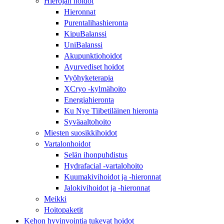
Hierojan hoidot
Hieronnat
Purentalihashieronta
KipuBalanssi
UniBalanssi
Akupunktiohoidot
Ayurvediset hoidot
Vyöhyketerapia
XCryo -kylmähoito
Energiahieronta
Ku Nye Tiibetiläinen hieronta
Syväaaltohoito
Miesten suosikkihoidot
Vartalonhoidot
Selän ihonpuhdistus
Hydrafacial -vartalohoito
Kuumakivihoidot ja -hieronnat
Jalokivihoidot ja -hieronnat
Meikki
Hoitopaketit
Kehon hyvinvointia tukevat hoidot