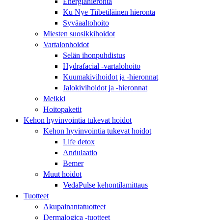
Energiahieronta
Ku Nye Tiibetiläinen hieronta
Syväaaltohoito
Miesten suosikkihoidot
Vartalonhoidot
Selän ihonpuhdistus
Hydrafacial -vartalohoito
Kuumakivihoidot ja -hieronnat
Jalokivihoidot ja -hieronnat
Meikki
Hoitopaketit
Kehon hyvinvointia tukevat hoidot
Kehon hyvinvointia tukevat hoidot
Life detox
Andulaatio
Bemer
Muut hoidot
VedaPulse kehontilamittaus
Tuotteet
Akupainantatuotteet
Dermalogica -tuotteet