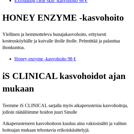
Exfoliating clear skin -kasvohoito
98 €
HONEY ENZYME -kasvohoito
Ylellinen ja hemmotteleva hunajakasvohoito, erityisesti
kosteusköyhälle ja kuivalle iholle iholle. Pehmittää ja palauttaa
ihonkuntoa.
Honey enzyme -kasvohoito
98 €
iS CLINICAL kasvohoidot ajan
mukaan
Teemme iS CLINICAL sarjalla myös aikaperusteisia kasvohoitoja,
jolloin räätälöimme hoidon juuri Sinulle
Aikaperusteiseen kasvohoitoon kuuluu aina vakiosisältö ja valitun
hoitoajan mukaan tehostavia erikoiskäsittelyjä.