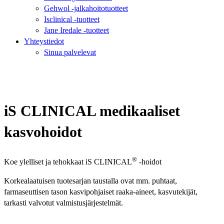
Gehwol -jalkahoitotuotteet
Isclinical -tuotteet
Jane Iredale -tuotteet
Yhteystiedot
Sinua palvelevat
iS CLINICAL medikaaliset
kasvohoidot
®
Koe ylelliset ja tehokkaat iS CLINICAL
-hoidot
Korkealaatuisen tuotesarjan taustalla ovat mm. puhtaat,
farmaseuttisen tason kasvipohjaiset raaka-aineet, kasvutekijät,
tarkasti valvotut valmistusjärjestelmät.