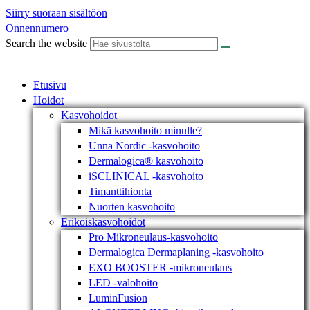
Siirry suoraan sisältöön
Onnennumero
Search the website
Etusivu
Hoidot
Kasvohoidot
Mikä kasvohoito minulle?
Unna Nordic -kasvohoito
Dermalogica® kasvohoito
iSCLINICAL -kasvohoito
Timanttihionta
Nuorten kasvohoito
Erikoiskasvohoidot
Pro Mikroneulaus-kasvohoito
Dermalogica Dermaplaning -kasvohoito
EXO BOOSTER -mikroneulaus
LED -valohoito
LuminFusion