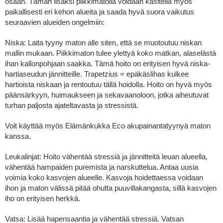
osaan. Tämän lisäksi piikkimatolla voidaan käsitellä myös
paikallisesti eri kehon alueita ja saada hyvä suora vaikutus
seuraavien alueiden ongelmiin:
Niska: Laita tyyny maton alle siten, että se muotoutuu niskan
mallin mukaan. Piikkimaton tulee ylettyä koko matkan, alaselästä
ihan kallonpohjaan saakka. Tämä hoito on erityisen hyvä niska-
hartiaseudun jännitteille. Trapetzius = epäkäslihas kulkee
hartioista niskaan ja rentoutuu tällä hoidolla. Hoito on hyvä myös
päänsärkyyn, huimaukseen ja sekavaanoloon, jotka aiheutuvat
turhan paljosta ajateltavasta ja stressistä.
Voit käyttää myös Elämänkukka Eco akupainantatyynyä maton
kanssa.
Leukalinjat: Hoito vähentää stressiä ja jännitteitä leuan alueella,
vähentää hampaiden puremista ja narskuttelua. Antaa uusia
voimia koko kasvojen alueelle. Kasvoja hoidettaessa voidaan
ihon ja maton välissä pitää ohutta puuvillakangasta, sillä kasvojen
iho on erityisen herkkä.
Vatsa: Lisää hapensaantia ja vähentää stressiä. Vatsan