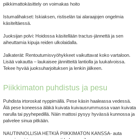
piikkimattokäsittely on voimakas hoito
Istumalihakset: Iskiaksen, ristiselän tai alaraajojen ongelmia
käsiteltäessä.
Juoksijan polvi: Hoidossa käsitellään tractus-jännettä ja sen
aiheuttamia kipuja reiden ulkolaidalla.
Jalkaterät: Rentoutumisvyöhykkeet vaikuttavat koko vartaloon.
Lisää vakautta – laukaisee jännitteitä lantiolla ja luukalvoissa.
Tekee hyvää juoksuharjoituksen ja lenkin jälkeen.
Piikkimaton puhdistus ja pesu
Puhdista irtoroskat nyppimällä. Pese käsin haaleassa vedessä.
Älä pese koneessa äläkä kuivata kuivausrummussa vaan kuivata
narulla tai pyyhepedillä. Näin mattosi pysyy hyvässä kunnossa ja
palvelee sinua pitkään.
NAUTINNOLLISIA HETKIÄ PIIKKIMATON KANSSA- auta