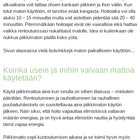
alkuaikana voit laittaa ohuen kankaan piikkien ja ihon väliin. Kun
totut maton käyttöön, et tarvitse enää kangasta. Hoitoaika voi olla
aluksi 10 – 15 minuuttia mutta voit asteittain pidentää sitä 20 – 40
minuuttiin. Pitemmätkään hoitoajat eivät ole vaarallisia eikä haittaa
vaikka rentoutuessasi nukahtaisit matolle. Idea ei kuitenkaan ole
nukkua piikkimaton päällä koko yötä.
Sivun alaosassa vielä lisävinkkejä maton paikalliseen käyttöön…
Kuinka usein ja mihin vaivaan mattoa
käytetään?
Käytä piikkimattoa aina kun sinulla on siihen tilaisuus – mieluiten
päivittäin. Rentoutuminen ja rauhoittuminen tai rauhallinen
puuhailu/oleskelu on suositeltavaa aina piikkimaton käytön
jälkeen. Näin siksi, että hoito vapauttaa elimistössä valtavan
määrän energiaa, ja on hyvä antaa elimistön nauttia ja hyödyntää
tämä vapaa energia.
Piikkimatto sopii kuntoutumisen aikana ja se toimii hyvin myös