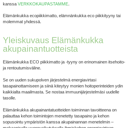
kanssa
VERKKOKAUPASTAMME
.
Elämänkukka ecopiikkimatto, elämnänkukka eco piikkityyny tai
molemmat yhdessä.
Yleiskuvaus Elämänkukka
akupainantuotteista
Elämänkukka ECO piikkimatto ja -tyyny on erinomainen itsehoito-
ja rentoutumisväline.
Se on uuden sukupolven järjestelmä energiavirtasi
tasapainottamiseen ja siinä kiteytyy monien hoitoperinteiden ydin
kaikkialta maailmasta. Se nostaa immuunijärjestelmäsi uudelle
tasolle.
Elämänkukka akupainantatuotteiden toiminnan tavoitteena on
palauttaa kehon toimintojen menetetty tasapaino ja kehon
sopusointu ympäristön kanssa akupainannan menetelmin –
mekaanisella vuorovaikutuksella ihmiskehon energiavirtaan