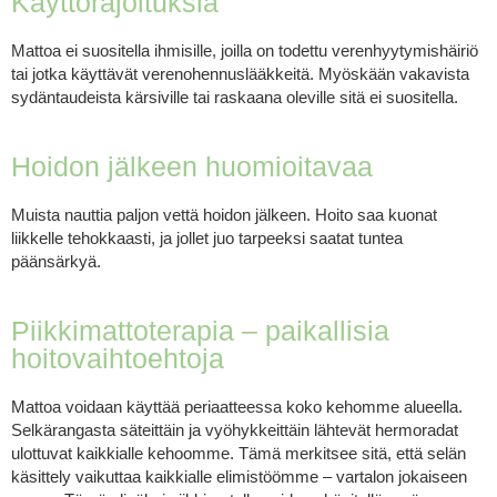
Käyttörajoituksia
Mattoa ei suositella ihmisille, joilla on todettu verenhyytymishäiriö
tai jotka käyttävät verenohennuslääkkeitä. Myöskään vakavista
sydäntaudeista kärsiville tai raskaana oleville sitä ei suositella.
Hoidon jälkeen huomioitavaa
Muista nauttia paljon vettä hoidon jälkeen. Hoito saa kuonat
liikkelle tehokkaasti, ja jollet juo tarpeeksi saatat tuntea
päänsärkyä.
Piikkimattoterapia – paikallisia
hoitovaihtoehtoja
Mattoa voidaan käyttää periaatteessa koko kehomme alueella.
Selkärangasta säteittäin ja vyöhykkeittäin lähtevät hermoradat
ulottuvat kaikkialle kehoomme. Tämä merkitsee sitä, että selän
käsittely vaikuttaa kaikkialle elimistöömme – vartalon jokaiseen