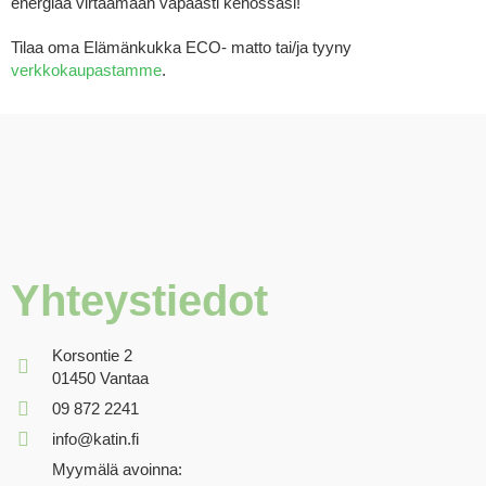
energiaa virtaamaan vapaasti kehossasi!
Tilaa oma Elämänkukka ECO- matto tai/ja tyyny
verkkokaupastamme
.
Yhteystiedot
Korsontie 2
01450 Vantaa
09 872 2241
info@katin.fi
Myymälä avoinna: