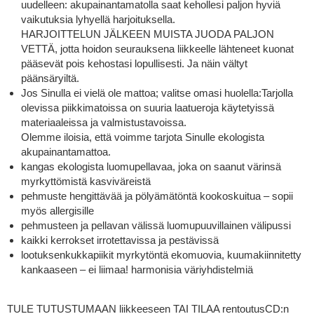
uudelleen: akupainantamatolla saat kehollesi paljon hyviä
vaikutuksia lyhyellä harjoituksella.
HARJOITTELUN JÄLKEEN MUISTA JUODA PALJON
VETTÄ, jotta hoidon seurauksena liikkeelle lähteneet kuonat
pääsevät pois kehostasi lopullisesti. Ja näin vältyt
päänsäryiltä.
Jos Sinulla ei vielä ole mattoa; valitse omasi huolella:Tarjolla
olevissa piikkimatoissa on suuria laatueroja käytetyissä
materiaaleissa ja valmistustavoissa.
Olemme iloisia, että voimme tarjota Sinulle ekologista
akupainantamattoa.
kangas ekologista luomupellavaa, joka on saanut värinsä
myrkyttömistä kasviväreistä
pehmuste hengittävää ja pölyämätöntä kookoskuitua – sopii
myös allergisille
pehmusteen ja pellavan välissä luomupuuvillainen välipussi
kaikki kerrokset irrotettavissa ja pestävissä
lootuksenkukkapiikit myrkytöntä ekomuovia, kuumakiinnitetty
kankaaseen – ei liimaa! harmonisia väriyhdistelmiä
TULE TUTUSTUMAAN liikkeeseen TAI TILAA rentoutusCD:n