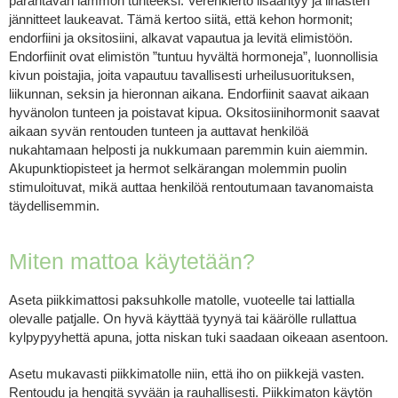
parantavan lämmön tunteeksi. Verenkierto lisääntyy ja lihasten
jännitteet laukeavat. Tämä kertoo siitä, että kehon hormonit;
endorfiini ja oksitosiini, alkavat vapautua ja levitä elimistöön.
Endorfiinit ovat elimistön ”tuntuu hyvältä hormoneja”, luonnollisia
kivun poistajia, joita vapautuu tavallisesti urheilusuorituksen,
liikunnan, seksin ja hieronnan aikana. Endorfiinit saavat aikaan
hyvänolon tunteen ja poistavat kipua. Oksitosiinihormonit saavat
aikaan syvän rentouden tunteen ja auttavat henkilöä
nukahtamaan helposti ja nukkumaan paremmin kuin aiemmin.
Akupunktiopisteet ja hermot selkärangan molemmin puolin
stimuloituvat, mikä auttaa henkilöä rentoutumaan tavanomaista
täydellisemmin.
Miten mattoa käytetään?
Aseta piikkimattosi paksuhkolle matolle, vuoteelle tai lattialla
olevalle patjalle. On hyvä käyttää tyynyä tai käärölle rullattua
kylpypyyhettä apuna, jotta niskan tuki saadaan oikeaan asentoon.
Asetu mukavasti piikkimatolle niin, että iho on piikkejä vasten.
Rentoudu ja hengitä syvään ja rauhallisesti. Piikkimaton käytön