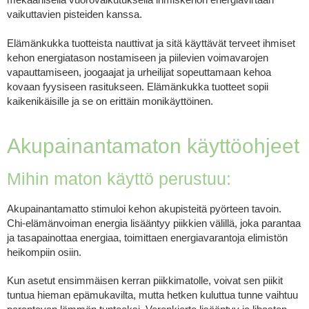
vaikuttavien pisteiden kanssa.
Elämänkukka tuotteista nauttivat ja sitä käyttävät terveet ihmiset
kehon energiatason nostamiseen ja piilevien voimavarojen
vapauttamiseen, joogaajat ja urheilijat sopeuttamaan kehoa
kovaan fyysiseen rasitukseen. Elämänkukka tuotteet sopii
kaikenikäisille ja se on erittäin monikäyttöinen.
Akupainantamaton käyttöohjeet
Mihin maton käyttö perustuu:
Akupainantamatto stimuloi kehon akupisteitä pyörteen tavoin.
Chi-elämänvoiman energia lisääntyy piikkien välillä, joka parantaa
ja tasapainottaa energiaa, toimittaen energiavarantoja elimistön
heikompiin osiin.
Kun asetut ensimmäisen kerran piikkimatolle, voivat sen piikit
tuntua hieman epämukavilta, mutta hetken kuluttua tunne vaihtuu