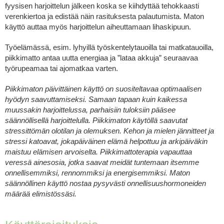
fyysisen harjoittelun jälkeen koska se kiihdyttää tehokkaasti
verenkiertoa ja edistää näin rasituksesta palautumista. Maton
käyttö auttaa myös harjoittelun aiheuttamaan lihaskipuun.
Työelämässä, esim. lyhyillä työskentelytauoilla tai matkatauoilla,
piikkimatto antaa uutta energiaa ja ”lataa akkuja” seuraavaa
työrupeamaa tai ajomatkaa varten.
Piikkimaton päivittäinen käyttö on suositeltavaa optimaalisen
hyödyn saavuttamiseksi. Samaan tapaan kuin kaikessa
muussakin harjoittelussa, parhaisiin tuloksiin pääsee
säännöllisellä harjoittelulla. Piikkimaton käytöllä saavutat
stressittömän olotilan ja olemuksen. Kehon ja mielen jännitteet ja
stressi katoavat, jokapäiväinen elämä helpottuu ja arkipäiväkin
maistuu elämisen arvoiselta. Piikkimattoterapia vapauttaa
veressä ainesosia, jotka saavat meidät tuntemaan itsemme
onnellisemmiksi, rennommiksi ja energisemmiksi. Maton
säännöllinen käyttö nostaa pysyvästi onnellisuushormoneiden
määrää elimistössäsi.