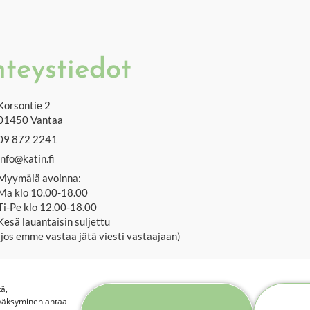
teystiedot
Korsontie 2
01450 Vantaa
09 872 2241
info@katin.fi
Myymälä avoinna:
Ma klo 10.00-18.00
Ti-Pe klo 12.00-18.00
Kesä lauantaisin suljettu
(jos emme vastaa jätä viesti vastaajaan)
Hoitoja tehdään myös myymälän ollessa suljettuna ajanvarauksella.
ä,
yväksyminen antaa